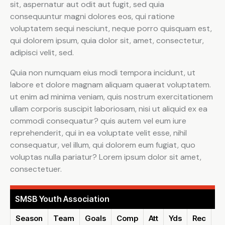
sit, aspernatur aut odit aut fugit, sed quia
consequuntur magni dolores eos, qui ratione
voluptatem sequi nesciunt, neque porro quisquam est,
qui dolorem ipsum, quia dolor sit, amet, consectetur,
adipisci velit, sed.
Quia non numquam eius modi tempora incidunt, ut
labore et dolore magnam aliquam quaerat voluptatem.
ut enim ad minima veniam, quis nostrum exercitationem
ullam corporis suscipit laboriosam, nisi ut aliquid ex ea
commodi consequatur? quis autem vel eum iure
reprehenderit, qui in ea voluptate velit esse, nihil
consequatur, vel illum, qui dolorem eum fugiat, quo
voluptas nulla pariatur? Lorem ipsum dolor sit amet,
consectetuer.
SMSB Youth Association
Season
Team
Goals
Comp
Att
Yds
Rec
Re