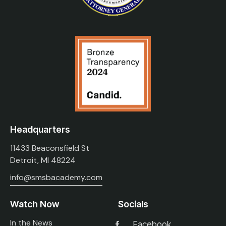
Headquarters
11433 Beaconsfield St
Detroit, MI 48224
info@smsbacademy.com
Watch Now
Socials
In the News
Facebook