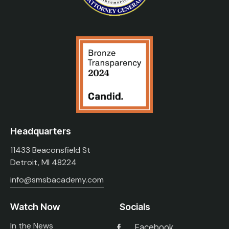
Headquarters
11433 Beaconsfield St
Detroit, MI 48224
info@smsbacademy.com
Watch Now
Socials
In the News
Facebook