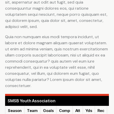
sit, aspernatur aut odit aut fugit, sed quia
consequuntur magni dolores eos, qui ratione
voluptatem sequi nesciunt, neque porro quisquam est,
qui dolorem ipsum, quia dolor sit, amet, consectetur,
adipisci velit, sed.
Quia non numquam eius modi tempora incidunt, ut
labore et dolore magnam aliquam quaerat voluptatem.
ut enim ad minima veniam, quis nostrum exercitationem
ullam corporis suscipit laboriosam, nisi ut aliquid ex ea
commodi consequatur? quis autem vel eum iure
reprehenderit, qui in ea voluptate velit esse, nihil
consequatur, vel illum, qui dolorem eum fugiat, quo
voluptas nulla pariatur? Lorem ipsum dolor sit amet,
consectetuer.
SMSB Youth Association
Season
Team
Goals
Comp
Att
Yds
Rec
Re