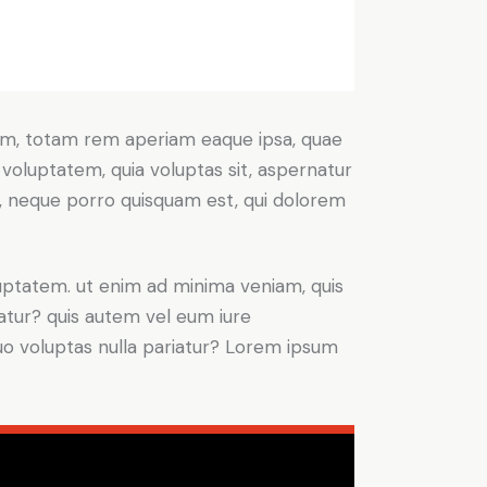
ium, totam rem aperiam eaque ipsa, quae
 voluptatem, quia voluptas sit, aspernatur
t, neque porro quisquam est, qui dolorem
ptatem. ut enim ad minima veniam, quis
atur? quis autem vel eum iure
 quo voluptas nulla pariatur? Lorem ipsum