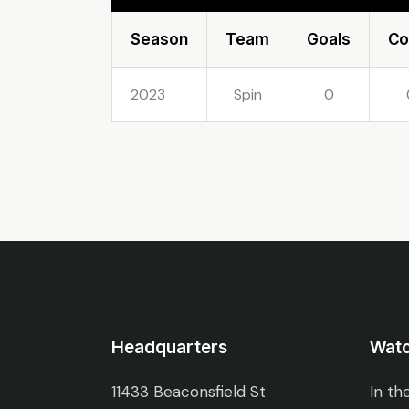
Season
Team
Goals
C
2023
Spin
0
Headquarters
Wat
11433 Beaconsfield St
In th