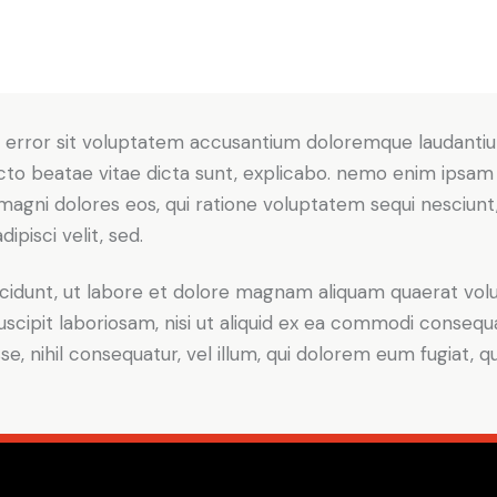
tus error sit voluptatem accusantium doloremque laudant
itecto beatae vitae dicta sunt, explicabo. nemo enim ipsam
r magni dolores eos, qui ratione voluptatem sequi nesciun
ipisci velit, sed.
idunt, ut labore et dolore magnam aliquam quaerat volu
scipit laboriosam, nisi ut aliquid ex ea commodi consequ
sse, nihil consequatur, vel illum, qui dolorem eum fugiat,