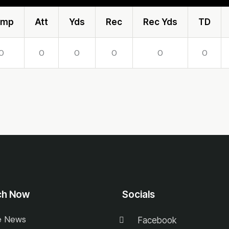
omp
Att
Yds
Rec
Rec Yds
TD
0
0
0
0
0
0
ch Now
Socials
e News
Facebook