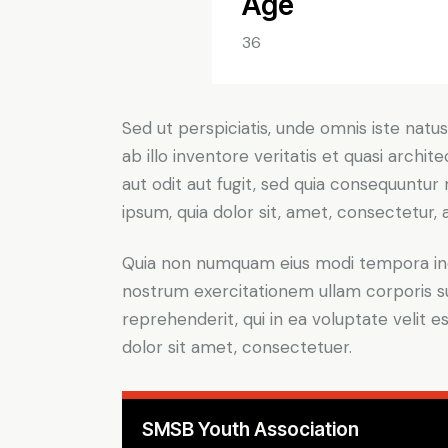
Age
36
Sed ut perspiciatis, unde omnis iste na
ab illo inventore veritatis et quasi arch
aut odit aut fugit, sed quia consequuntu
ipsum, quia dolor sit, amet, consectetur, ad
Quia non numquam eius modi tempora inc
nostrum exercitationem ullam corporis su
reprehenderit, qui in ea voluptate velit e
dolor sit amet, consectetuer.
SMSB Youth Association